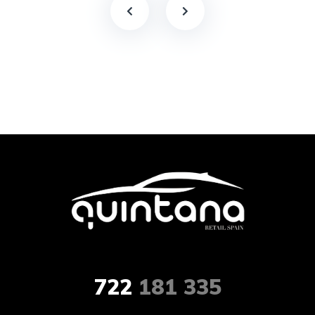
722
181 335