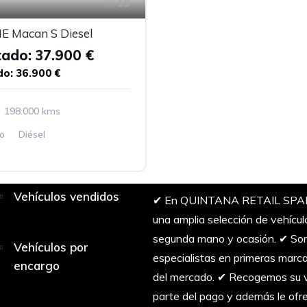
19
 Macan S Diesel
tado: 37.900 €
do: 36.900 €
198.000 kms
o
Diésel
Vehículos vendidos
✔︎ En QUINTANA RETAIL SPA
una amplia selección de vehícul
segunda mano y ocasión. ✔︎ S
Vehículos por
especialistas en primeras marc
encargo
del mercado. ✔︎ Recogemos su 
parte del pago y además le of