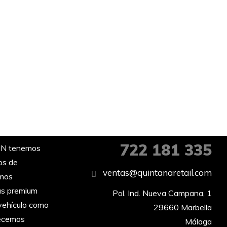
722 181 335
IN tenemos
os de
ventas@quintanaretail.com
omos
as premium
Pol. Ind. Nueva Campana, 1

vehículo como
29660 Marbella

recemos
Málaga