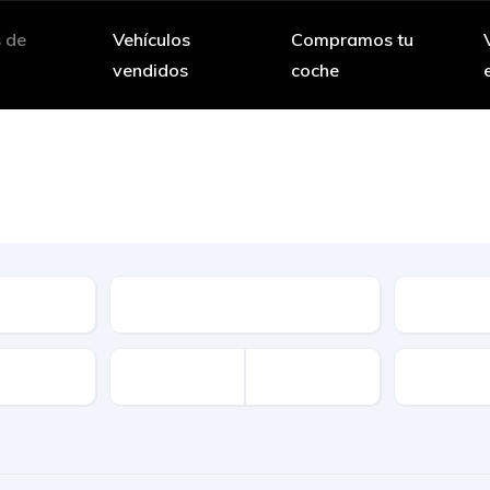
s de
Vehículos
Compramos tu
vendidos
coche
Vehículos de ocasió
 amplia selección de vehículos de segund
Cambio
Combusti
Disponibi