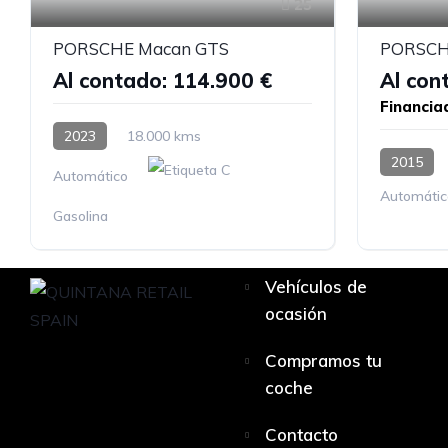
25
PORSCHE Macan GTS
PORSCHE
Al contado: 114.900 €
Al con
Financia
2023
18.000 kms
2015
Automático
Automátic
Gasolina
Vehículos de
ocasión
Compramos tu
coche
Contacto