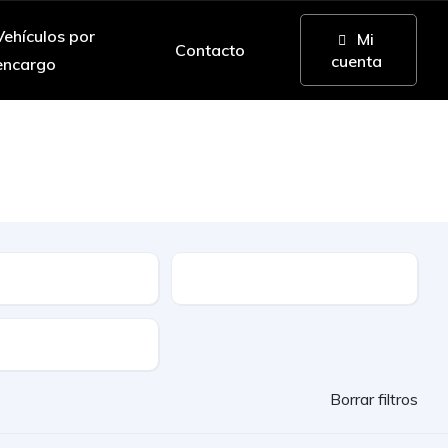
Vehículos por
Mi
Contacto
cuenta
encargo
n
a mano y ocasión.
ble
Etiqueta
lidad
Borrar filtros